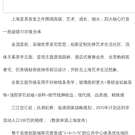
上海棠系首发之作围绕高级、艺术、成长、烟火，四大核心打造
一座超级TOD复合体
金茂棠前，采撷世界造宅哲思，创新定制先锋艺术生活社区、流
体天幕美学立面、棠境主题度假园林、酒店式奢雅会所、全景舱精装
奢宅、巨兽级鲸吞收纳等前沿设计，升阶北上海艺术生活想象。
全新立面升级采用不对称线条美学，玻璃面积更大+香槟金铝板装
饰+顶部穿孔铝板+涂料+细节线脚收边，现代感、品质感、精致感
三江交汇处，比肩虹桥、临港国家战略规划，2035年计划达到非
流动人口100万的规模；（数据来源上海发布）
整个吴淞创新城将完善形成“1+4+5+N”的公共中心体系优化地区