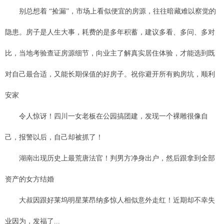
别总想着 “捡漏”，市场上看似便宜的房源，往往暗藏难以察觉的
隐患。房子是人生大事，耗费的是多年积蓄，建议多看、多问、多对
比，当地考验查证房源细节，向业主了解真实居住体验，才能选到既
对自己最合适，又能长期保值的好房子。祝你避开所有购房坑，顺利
安家
令人惊讶！四川一女老板在公园搞团建，发现一个裸雕很像自
己，报警以后，自己却被抓了！
湖南出现历史上最荒唐法官！判男方净身出户，然后跟拿到全部
资产的女方结婚
大叔因跟好莱坞明星莱昂纳多惊人相似意外走红！近期却不幸失
业因为，发福了...