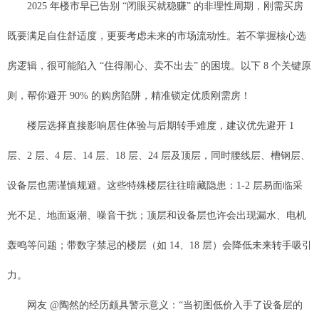
2025 年楼市早已告别 “闭眼买就稳赚” 的非理性周期，刚需买房
既要满足自住舒适度，更要考虑未来的市场流动性。若不掌握核心选
房逻辑，很可能陷入 “住得闹心、卖不出去” 的困境。以下 8 个关键原
则，帮你避开 90% 的购房陷阱，精准锁定优质刚需房！
楼层选择直接影响居住体验与后期转手难度，建议优先避开 1
层、2 层、4 层、14 层、18 层、24 层及顶层，同时腰线层、槽钢层、
设备层也需谨慎规避。这些特殊楼层往往暗藏隐患：1-2 层易面临采
光不足、地面返潮、噪音干扰；顶层和设备层也许会出现漏水、电机
轰鸣等问题；带数字禁忌的楼层（如 14、18 层）会降低未来转手吸引
力。
网友 @陶然的经历颇具警示意义：“当初图低价入手了设备层的