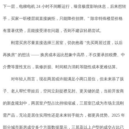
下一层，电梯电机 24 小时不间断运行，噪音极度影响休息，后来想转
手，买家一听楼层就直接婉拒，只能降价挂牌。” 除非特殊楼层价格
有显著优势，且能接受潜在问题，否则不建议轻易尝试。
刚需买房尽量直接选择三居室，切勿抱着 “先买两居过渡，以后
再换房” 的想法 —— 换房成本远比想象中高昂，不仅要承担税费、中
介费等显性支出，装修折损、时间精力消耗等隐性成本更难估算。
对年轻人而言，现在两居或许能满足小两口居住，但未来添了孩
子、老人帮忙带娃后，空间立刻捉襟见肘。更关键的是，当前开发商
的新盘规划中，两居室户型占比持续缩减，三居室已成为市场主流刚
需产品，无论是居住实用性还是未来转手能力，都更具优势。2025 年
部分城市新房成交多个方面数据显示，三居及以上户型的成交占比已