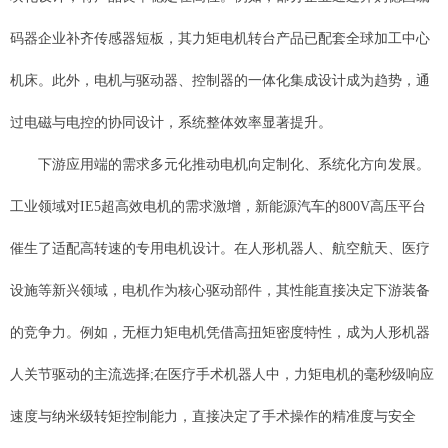
码器企业补齐传感器短板，其力矩电机转台产品已配套全球加工中心
机床。此外，电机与驱动器、控制器的一体化集成设计成为趋势，通
过电磁与电控的协同设计，系统整体效率显著提升。
下游应用端的需求多元化推动电机向定制化、系统化方向发展。
工业领域对IE5超高效电机的需求激增，新能源汽车的800V高压平台
催生了适配高转速的专用电机设计。在人形机器人、航空航天、医疗
设施等新兴领域，电机作为核心驱动部件，其性能直接决定下游装备
的竞争力。例如，无框力矩电机凭借高扭矩密度特性，成为人形机器
人关节驱动的主流选择;在医疗手术机器人中，力矩电机的毫秒级响应
速度与纳米级转矩控制能力，直接决定了手术操作的精准度与安全