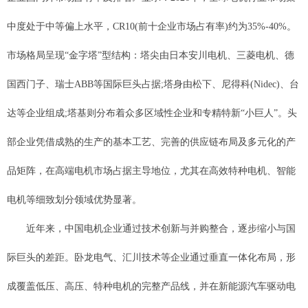
中度处于中等偏上水平，CR10(前十企业市场占有率)约为35%-40%。
市场格局呈现“金字塔”型结构：塔尖由日本安川电机、三菱电机、德
国西门子、瑞士ABB等国际巨头占据;塔身由松下、尼得科(Nidec)、台
达等企业组成;塔基则分布着众多区域性企业和专精特新“小巨人”。头
部企业凭借成熟的生产的基本工艺、完善的供应链布局及多元化的产
品矩阵，在高端电机市场占据主导地位，尤其在高效特种电机、智能
电机等细致划分领域优势显著。
近年来，中国电机企业通过技术创新与并购整合，逐步缩小与国
际巨头的差距。卧龙电气、汇川技术等企业通过垂直一体化布局，形
成覆盖低压、高压、特种电机的完整产品线，并在新能源汽车驱动电