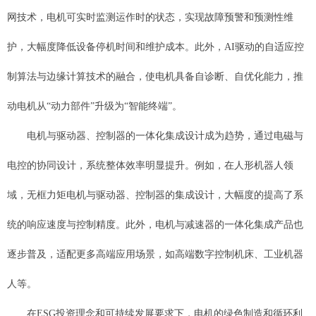
网技术，电机可实时监测运作时的状态，实现故障预警和预测性维
护，大幅度降低设备停机时间和维护成本。此外，AI驱动的自适应控
制算法与边缘计算技术的融合，使电机具备自诊断、自优化能力，推
动电机从“动力部件”升级为“智能终端”。
电机与驱动器、控制器的一体化集成设计成为趋势，通过电磁与
电控的协同设计，系统整体效率明显提升。例如，在人形机器人领
域，无框力矩电机与驱动器、控制器的集成设计，大幅度的提高了系
统的响应速度与控制精度。此外，电机与减速器的一体化集成产品也
逐步普及，适配更多高端应用场景，如高端数字控制机床、工业机器
人等。
在ESG投资理念和可持续发展要求下，电机的绿色制造和循环利