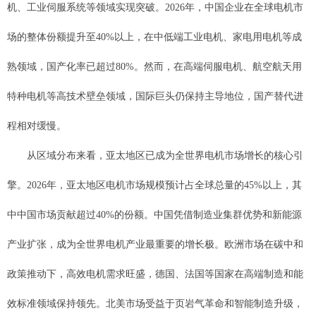
机、工业伺服系统等领域实现突破。2026年，中国企业在全球电机市
场的整体份额提升至40%以上，在中低端工业电机、家电用电机等成
熟领域，国产化率已超过80%。然而，在高端伺服电机、航空航天用
特种电机等高技术壁垒领域，国际巨头仍保持主导地位，国产替代进
程相对缓慢。
从区域分布来看，亚太地区已成为全世界电机市场增长的核心引
擎。2026年，亚太地区电机市场规模预计占全球总量的45%以上，其
中中国市场贡献超过40%的份额。中国凭借制造业集群优势和新能源
产业扩张，成为全世界电机产业最重要的增长极。欧洲市场在碳中和
政策推动下，高效电机需求旺盛，德国、法国等国家在高端制造和能
效标准领域保持领先。北美市场受益于页岩气革命和智能制造升级，