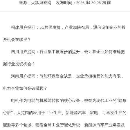
来源：
火狐游戏网
发布时间：2026-04-30 06:26:00
福建用户提问：5G牌照发放，产业加快布局，通信设施企业的投
资机会在哪里？
四川用户提问：行业集中度逐步的提升，云计算企业如何准确把
握行业投资机会？
河南用户提问：节能环保资金缺乏，企业承担接受的能力有限，
电力企业如何突破瓶颈？
电机作为电能与机械能转换的核心设备，被誉为现代工业的“隐形
心脏”，大范围的应用于工业生产、新能源汽车、家电、可再次生产的
能源等多个领域。随着全球工业智能化升级、新能源汽车产业爆发及