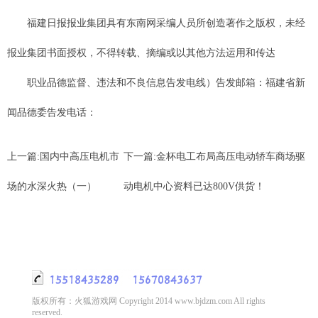
福建日报报业集团具有东南网采编人员所创造著作之版权，未经
报业集团书面授权，不得转载、摘编或以其他方法运用和传达
职业品德监督、违法和不良信息告发电线）告发邮箱：福建省新
闻品德委告发电话：
上一篇:
国内中高压电机市
下一篇:
金杯电工布局高压电动轿车商场驱
场的水深火热（一）
动电机中心资料已达800V供货！
版权所有：火狐游戏网 Copyright 2014 www.bjdzm.com All rights
reserved.