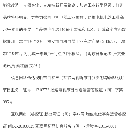
能化改造，带领企业走专精特新开展路途，加速工业转型晋级，打造
品牌特征明显、竞争力强的电机电器工业集群，助推电机电器工业高
水平质量的开展，产品销往全球140多个国家和地区。计算多个方面数
据显现，本年1月至2月，福安市电机电器工业完结产量26.30亿元，增
加17.94%，为完成一季度“开门红”打牢根底。（闽东日报记者 张文奎
通讯员 秦红丽 文/图）
信息网络传达视听节目答应（互联网视听节目服务/移动网络视听
节目服务）证号：1310572 播送电视节目制造运营答应证（闽）字第
085号
互联网出书答应证 新出网证（闽）字12号 增值电信事务运营答应
证 闽B2-20100029 互联网药品信息服务（闽）-运营性-2015-0001