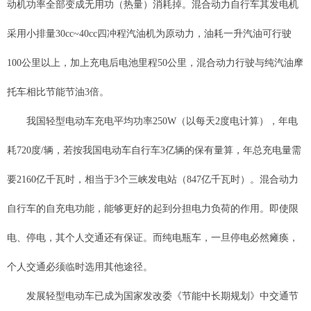
动机功率全部变成无用功（热量）消耗掉。混合动力自行车其发电机
采用小排量30cc~40cc四冲程汽油机为原动力，油耗一升汽油可行驶
100公里以上，加上充电后电池里程50公里，混合动力行驶与纯汽油摩
托车相比节能节油3倍。
我国轻型电动车充电平均功率250W（以每天2度电计算），年电
耗720度/辆，若按我国电动车自行车3亿辆的保有量算，年总充电量需
要2160亿千瓦时，相当于3个三峡发电站（847亿千瓦时）。混合动力
自行车的自充电功能，能够更好的起到分担电力负荷的作用。即使限
电、停电，其个人交通还有保证。而纯电瓶车，一旦停电必然瘫痪，
个人交通必须临时选用其他途径。
发展轻型电动车已成为国家发改委《节能中长期规划》中交通节