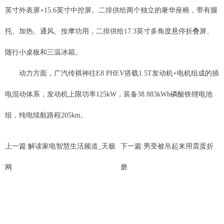
英寸外表屏+15.6英寸中控屏。二排供给两个独立的奢华座椅，带有腿
托、加热、通风、按摩功用，二排供给17.3英寸多角度悬停折叠屏、
随行小桌板和三温冰箱。
动力方面，广汽传祺神往E8 PHEV搭载1.5T发动机+电机组成的插
电混动体系，发动机上限功率125kW，装备38.883kWh磷酸铁锂电池
组，纯电续航路程205km。
上一篇:
解读家电智慧生活频道_天极
下一篇:
男受被吊起来用震蛋折
网
磨