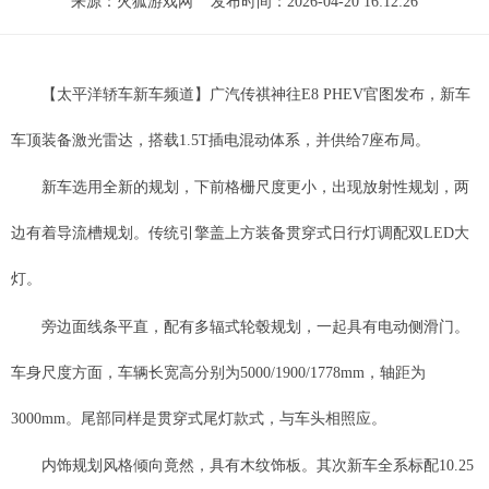
来源：
火狐游戏网
发布时间：2026-04-20 16:12:26
【太平洋轿车新车频道】广汽传祺神往E8 PHEV官图发布，新车
车顶装备激光雷达，搭载1.5T插电混动体系，并供给7座布局。
新车选用全新的规划，下前格栅尺度更小，出现放射性规划，两
边有着导流槽规划。传统引擎盖上方装备贯穿式日行灯调配双LED大
灯。
旁边面线条平直，配有多辐式轮毂规划，一起具有电动侧滑门。
车身尺度方面，车辆长宽高分别为5000/1900/1778mm，轴距为
3000mm。尾部同样是贯穿式尾灯款式，与车头相照应。
内饰规划风格倾向竟然，具有木纹饰板。其次新车全系标配10.25