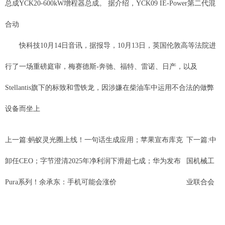
总成YCK20-600kW增程器总成。 据介绍，YCK09 IE-Power第二代混
合动
快科技10月14日音讯，据报导，10月13日，英国伦敦高等法院进
行了一场重磅庭审，梅赛德斯-奔驰、福特、雷诺、日产，以及
Stellantis旗下的标致和雪铁龙，因涉嫌在柴油车中运用不合法的做弊
设备而坐上
上一篇:
蚂蚁灵光圈上线！一句话生成应用；苹果宣布库克
下一篇:
中
卸任CEO；字节澄清2025年净利润下滑超七成；华为发布
国机械工
Pura系列！余承东：手机可能会涨价
业联合会