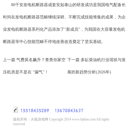
80千安发电机断路器成套安如泰山的研发成功是我国电气配备长
时间在发电机断路器范畴继续深耕、不断完成技能堆集的成果，为企
业发电机断路器系列化产品添加了“新成员”，为我国在大容量发电机
断路器等中心技能范畴不停地改善改造奠定了坚实基础。
上一篇:
气费莫名飙升？查查你家空
下一篇:
多缸柴油机行业现状与发
压机房是不是在 “漏气”！
展的新趋势分析(2026年)
版权所有：火狐游戏网 Copyright 2014 www.bjdzm.com All rights
reserved.