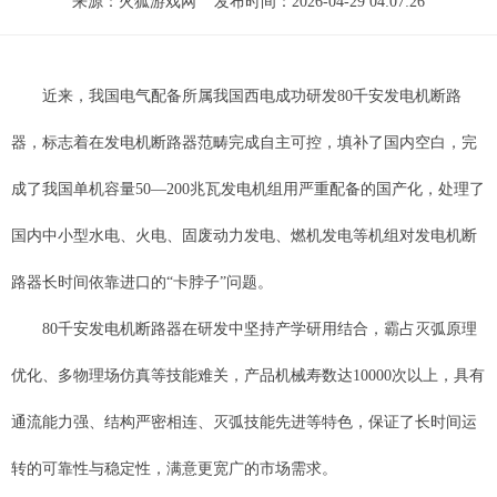
来源：
火狐游戏网
发布时间：2026-04-29 04:07:26
近来，我国电气配备所属我国西电成功研发80千安发电机断路
器，标志着在发电机断路器范畴完成自主可控，填补了国内空白，完
成了我国单机容量50—200兆瓦发电机组用严重配备的国产化，处理了
国内中小型水电、火电、固废动力发电、燃机发电等机组对发电机断
路器长时间依靠进口的“卡脖子”问题。
80千安发电机断路器在研发中坚持产学研用结合，霸占灭弧原理
优化、多物理场仿真等技能难关，产品机械寿数达10000次以上，具有
通流能力强、结构严密相连、灭弧技能先进等特色，保证了长时间运
转的可靠性与稳定性，满意更宽广的市场需求。