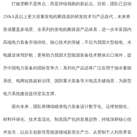
打破垄断不是终点，而是持续领跑的新起点。目前，团队已启动
250kA及以上更大容量发电机断路器的研发技术与产品迭代，未来将
形成覆盖多场景、全系列的发电机断路器产品体系，进一步丰富国内
高端电力装备市场供给。核心技术的突破，不仅为我国大型核电、水
电建设保驾护航，更将助力我国大型能源装备技术整体出口海外，提
升中国电力装备的国际竞争力；系列化产品还将广泛应用于抽水蓄能
系统、电网短路超标治理、国防重大装备等大电流关键场景，为新型
电力系统建设提供坚实支撑。
面向未来，团队将继续瞄准电力装备设计数字化、运维智能化、
材料环保化、技术直流化、制造国产化的发展趋势，持续深耕核心技
术攻关，以自主创新培育能源领域新质生产力。从受制于人到世界首