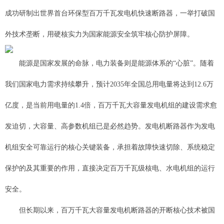
成功研制出世界首台环保型百万千瓦发电机快速断路器，一举打破国
外技术垄断，用硬核实力为国家能源安全筑牢核心防护屏障。
能源是国家发展的命脉，电力装备则是能源体系的“心脏”。随着
我们国家电力需求持续攀升，预计2035年全国总用电量将达到12.6万
亿度，是当前用电量的1.4倍，百万千瓦大容量发电机组的建设需求愈
发迫切，大容量、高参数机组已是必然趋势。发电机断路器作为发电
机组安全可靠运行的核心关键装备，承担着故障快速切除、系统稳定
保护的及其重要的作用，直接决定百万千瓦级核电、水电机组的运行
安全。
但长期以来，百万千瓦大容量发电机断路器的开断核心技术被国