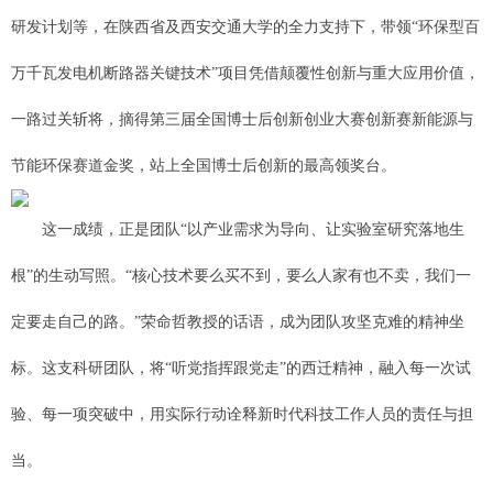
研发计划等，在陕西省及西安交通大学的全力支持下，带领“环保型百
万千瓦发电机断路器关键技术”项目凭借颠覆性创新与重大应用价值，
一路过关斩将，摘得第三届全国博士后创新创业大赛创新赛新能源与
节能环保赛道金奖，站上全国博士后创新的最高领奖台。
这一成绩，正是团队“以产业需求为导向、让实验室研究落地生
根”的生动写照。“核心技术要么买不到，要么人家有也不卖，我们一
定要走自己的路。”荣命哲教授的话语，成为团队攻坚克难的精神坐
标。这支科研团队，将“听党指挥跟党走”的西迁精神，融入每一次试
验、每一项突破中，用实际行动诠释新时代科技工作人员的责任与担
当。