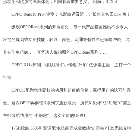
形功用和优质的画面体会，相同有着重要意义。 因而，RTX 4…
OPPO Reno10 Pro+评测：光影由远及近，让长焦真实回归人像！
纵观OPPOReno系列的开展前史，每一代产品都曾推出不少令人
冷艳的规划或功用技能，轻浮、颜色、流通等特性早已家喻户晓。尤
其在印象范畴，一直坚决人像拍照的OPPOReno系列，…
OPPO K11x评测：续航功用“小钢炮”外加1亿像素主摄，主打一个
牢靠
OPPOK系列凭仗硬核的功用和超值的价格，赢得用户的认可与喜
爱。这次OPPO再解锁K系列宗族新成员，历代K系列中加后缀“x”都是
主打续航功用的“小钢炮”，这次全新的OPPO…
175H续航 3395引擎调配4K技能完成极致痛快 雷柏VT3S无线充电