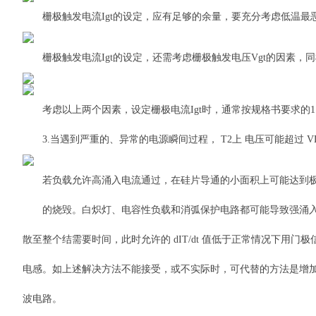
栅极触发电流Igt的设定，应有足够的余量，要充分考虑低温最恶
栅极触发电流Igt的设定，还需考虑栅极触发电压Vgt的因素，
考虑以上两个因素，设定栅极电流Igt时，通常按规格书要求的1.
3.当遇到严重的、异常的电源瞬间过程， T2上 电压可能超过 VD
若负载允许高涌入电流通过，在硅片导通的小面积上可能达到极
的烧毁。白炽灯、电容性负载和消弧保护电路都可能导致强涌入电流。由
散至整个结需要时间，此时允许的 dIT/dt 值低于正常情况下用门
电感。如上述解决方法不能接受，或不实际时，可代替的方法是增加
波电路。