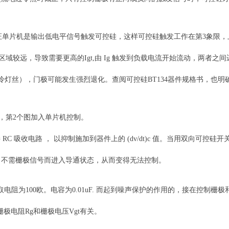
单片机是输出低电平信号触发可控硅，这样可控硅触发工作在第3象限，
较远，导致需要更高的Igt,由 Ig 触发到负载电流开始流动，两者之间迟
白炽灯的冷灯丝），门极可能发生强烈退化。查阅可控硅BT134器件规格书，也
第2个图加入单片机控制。
 吸收电路 ， 以抑制施加到器件上的 (dv/dt)c 值。当用双向可控
 和(dv/dt)c，不需栅极信号而进入导通状态，从而变得无法控制。
为100欧。电容为0.01uF. 而起到噪声保护的作用的，接在控制栅极
和栅极电阻Rg和栅极电压Vgt有关。