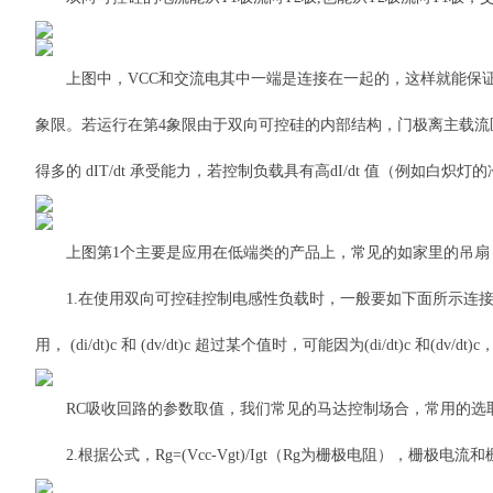
上图中，VCC和交流电其中一端是连接在一起的，这样就能保证
象限。若运行在第4象限由于双向可控硅的内部结构，门极离主载流区域
得多的 dIT/dt 承受能力，若控制负载具有高dI/dt 值（例如
上图第1个主要是应用在低端类的产品上，常见的如家里的吊扇，
1.在使用双向可控硅控制电感性负载时，一般要如下面所示连接 RC
用， (di/dt)c 和 (dv/dt)c 超过某个值时，可能因为(di/dt)c
RC吸收回路的参数取值，我们常见的马达控制场合，常用的选取电阻
2.根据公式，Rg=(Vcc-Vgt)/Igt（Rg为栅极电阻），栅极电流