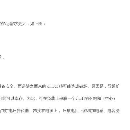
Vgt需求更大，如下图：
通，
安全。而是随之而来的 dIT/dt 很可能造成破坏。原因是，导通扩
可控硅可能可以幸存。为此，可在负载上串联一个几μH的不饱和（空心）
“软”电压箝位器，跨接在电源上， 压敏电阻上游增加电感、电容滤