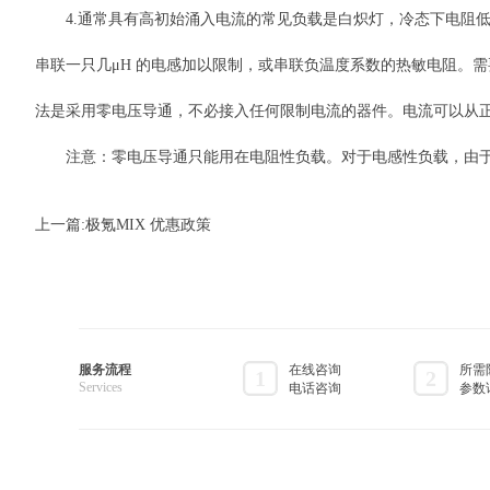
4.通常具有高初始涌入电流的常见负载是白炽灯，冷态下电阻低。对于
串联一只几μH 的电感加以限制，或串联负温度系数的热敏电阻。需
法是采用零电压导通，不必接入任何限制电流的器件。电流可以从
注意：零电压导通只能用在电阻性负载。对于电感性负载，由于电
上一篇:
极氪MIX 优惠政策
服务流程
在线咨询
所需
1
2
Services
电话咨询
参数