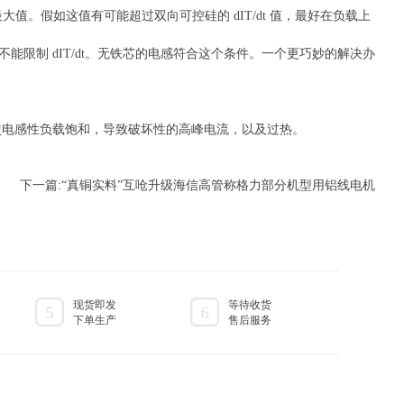
值。假如这值有可能超过双向可控硅的 dIT/dt 值，最好在负载上
限制 dIT/dt。无铁芯的电感符合这个条件。一个更巧妙的解决办
电感性负载饱和，导致破坏性的高峰电流，以及过热。
下一篇:
“真铜实料”互呛升级海信高管称格力部分机型用铝线电机
现货即发
等待收货
5
6
下单生产
售后服务