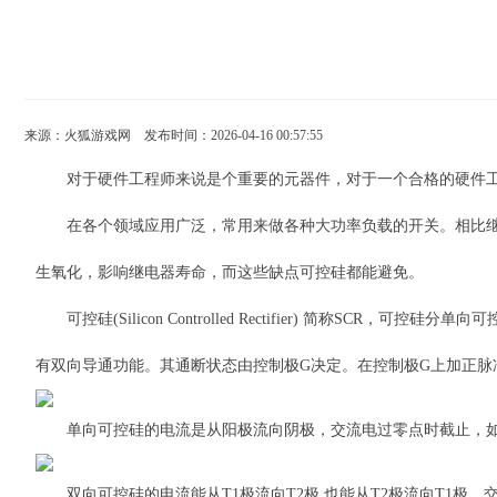
来源：
火狐游戏网
发布时间：2026-04-16 00:57:55
对于硬件工程师来说是个重要的元器件，对于一个合格的硬件工
在各个领域应用广泛，常用来做各种大功率负载的开关。相比继电
生氧化，影响继电器寿命，而这些缺点可控硅都能避免。
可控硅(Silicon Controlled Rectifier) 简称
有双向导通功能。其通断状态由控制极G决定。在控制极G上加正脉冲
单向可控硅的电流是从阳极流向阴极，交流电过零点时截止，如
双向可控硅的电流能从T1极流向T2极,也能从T2极流向T1极