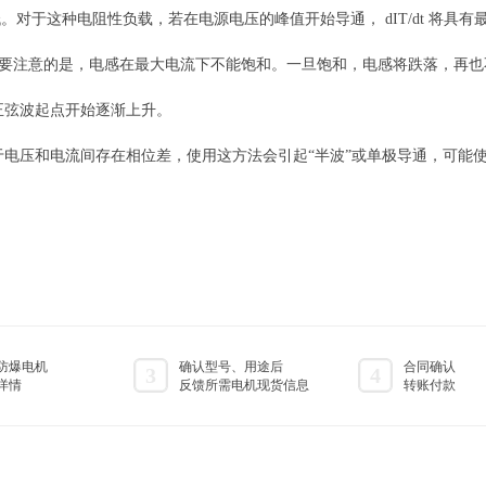
这种电阻性负载，若在电源电压的峰值开始导通， dIT/dt 将具有最大
要注意的是，电感在最大电流下不能饱和。一旦饱和，电感将跌落，再也不能
正弦波起点开始逐渐上升。
压和电流间存在相位差，使用这方法会引起“半波”或单极导通，可能使
防爆电机
确认型号、用途后
合同确认
3
4
详情
反馈所需电机现货信息
转账付款