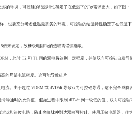
劣的环境，可控硅的结温特性确定了在低温下的Igt需求更大，如下图：
同样，也要充分考虑低温最恶劣的环境，可控硅的结温特性确定了在低温下的
5倍来设定，故栅极电阻Rg的选取需谨慎选取。
RM，此时 T2 和 T1 间的漏电将达到一定程度，并使双向可控硅自发导
高的局部电流密度。这可能导致硅片
于超过 VDRM 或 dVD/dt 导致双向可控硅导通，这不完全威胁设备
极信号导通时的允许值。假如过程中限制 dIT/dt 到一较低的值，双向
过滤和箝位电路，防止尖峰脉冲到达双向可控硅。使用压敏电阻器，作为