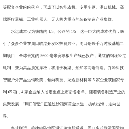
等配套企业纷纷落户，形成了以智能农机、专用车辆、港口机械、高
端医疗器械、工业机器人、无人机为重点的装备制造产业集群。
水运成本仅为铁路的 1/3、公路的 1/5，这一巨大的成本优势，吸
引了众多企业在周口临港开发区投资兴业。周口钢铁千万吨级基地二
期项目，全球最宽的 5600 毫米宽厚板生产线已投产，通红的钢坯经过
轧制，变为高品质宽厚板，将用于桥梁、船舶等高端制造。卉泽科技
智能户外产品远销欧美，领尚科技、龙途新材料等 5 家企业获国家专
利 65 项，4 家企业纳入省定重点上市后备名单。随着装备制造产业的
集聚发展，“周口智造” 正通过沙颍河黄金水道，扬帆出海，走向世
界。
多式联运，构建内陆地区通江达海新通道。周口多式联运国际物