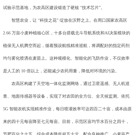
试验示范基地，为农高区建设锻造了硬核 “技术芯片”。
智慧农业，让 “科技之花” 绽放在沃野之上。在周口国家农高区
2.66 万亩小麦种植核心区，十多台搭载北斗导航系统和AI决策模块的
植保无人机腾空而起，循着预设航线精准巡航，将调配好的指定药剂
均匀雾化喷洒在麦苗上。这种规模化、智能化的飞防作业，不仅效率
是人工的 10 倍以上，还能减少农药用量，降低对环境的污染。
农高区构建了天空地一体化监测网络，通过卫星遥感、无人机巡
查、地面传感器等设备，实现了对农田的全方位、全天候监测。依托
5G 智能农机实现精准作业，每日喷灌效率可达四百二十亩，成本由原
来的四十元每亩降至七元每亩。目前，示范区亩均节水百分之四十，
节肥百分之十五，综合成本降低超五十元，配合良种推广，小麦亩产