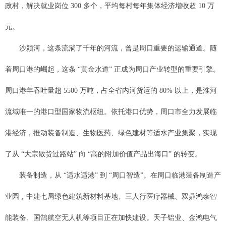
政村，解决就业岗位 300 多个，平均每村每年集体经济增收超 10 万
元。
沙颍河，这条流淌了千年的河流，曾是周口重要的运输通道。随
着周口港的崛起，这条 “黄金水道” 正成为周口产业转型的重要引擎。
周口港年吞吐量超 5500 万吨，占全省内河货运的 80% 以上，是淮河
流域唯一的港口型国家物流枢纽。依托港口优势，周口市全力发展临
港经济，推动装备制造、生物医药、绿色建材等适水产业集聚，实现
了从 “大宗散货过路站” 向 “高的附加价值产品出海口” 的转变。
装备制造，从 “适水适港” 到 “周口智造”。在周口临港装备制造产
业园，中建七局绿色建筑新材料基地、三人行医疗器械、双鼎鸿泰智
能装备、国鹄航空无人机等项目正在加快建设。天子铝业、金鸿电气