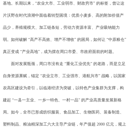
基地。长期以来，“农业大市、工业弱市、财政穷市” 的标签，曾让这
片沃野在时代浪潮中面临着转型困境：优质小麦多、高的附加价值产
品少，养殖规模大、加工链条短，劳动力资源丰富、产业吸纳能力
弱。如何破解 “高产不高效、增产不增收” 的困局，如何让 “中原粮仓”
真正变成 “产业高地”，成为摆在周口市委、市政府面前的时题。
面对发展瓶颈，周口市没有走 “重化工业优先” 的老路，而是立足
自身资源禀赋，锚定 “农业立市、工业强市、港航兴市” 战略，以国家
农高区建设为牵引，以临港经济为突破，以特色产业集群为支撑，构
建起 “一县一主业、一乡一特色、一村一品” 的产业高质量发展新格
局。如今，全市已形成纺织服装、食品加工、生物医药、装备制造、
塑料制品、粮油精深加工六大主导产业链，年产值超 2000 亿元，规上