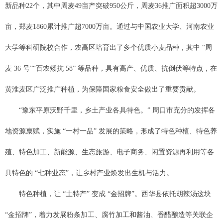
新品种22个，其中周麦49亩产突破950公斤，周麦36推广面积超3000万
亩，郑麦1860累计推广超7000万亩。通过与中国农业大学、河南农业
大学等科研院校合作，农高区培育出了多个优质小麦品种，其中 “周
麦 36 号”“百农矮抗 58” 等品种，具有高产、优质、抗倒伏等特点，在
黄淮麦区广泛推广种植，为保障国家粮食安全做出了重要贡献。
“豫东平原沃野千里，乡土产业各具特色。” 周口市充分的发挥各
地资源禀赋，实施 “一村一品” 发展的策略，形成了特色种植、特色养
殖、特色加工、新能源、生态旅游、电子商务、闲置资源再利用等各
具特色的 “七种业态”，让乡村产业焕发出生机与活力。
特色种植，让 “土特产” 变成 “金招牌”。西华县依托胡辣汤这块
“金招牌”，着力发展粉条加工、腐竹加工和酱油、香醋酿造等关联企