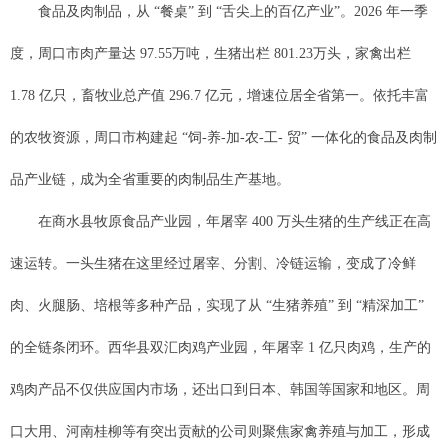
食品及肉制品，从 “餐桌” 到 “舌尖上的百亿产业”。2026 年一季
度，周口市肉产量达 97.55万吨，生猪出栏 801.23万头，家禽出栏
1.78 亿只，畜牧业总产值 296.7 亿元，增速位居全省第一。依托丰富
的农牧资源，周口市构建起 “饲-养-加-农-工- 贸” 一体化的食品及肉制
品产业链，成为全省重要的肉制品生产基地。
在商水县牧原食品产业园，年屠宰 400 万头生猪的生产线正在高
速运转。一头生猪在这里经过屠宰、分割、冷链运输，变成了冷鲜
肉、火腿肠、培根等多种产品，实现了从 “生猪养殖” 到 “精深加工”
的全链条闭环。西华县双汇肉鸡产业园，年屠宰 1 亿只肉鸡，生产的
鸡肉产品不仅供应国内市场，还出口到日本、韩国等国家和地区。周
口大用、河南桂柳等有突出贡献的公司则聚焦家禽养殖与加工，形成