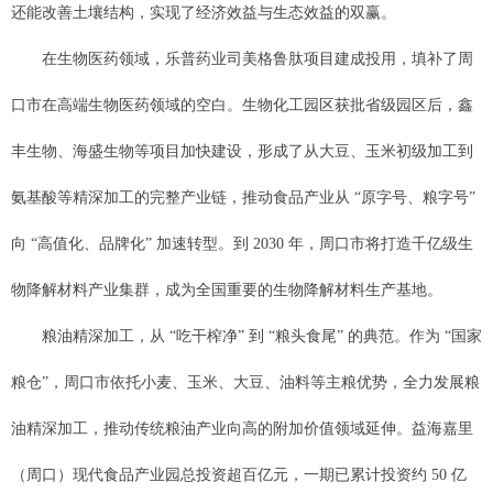
还能改善土壤结构，实现了经济效益与生态效益的双赢。
在生物医药领域，乐普药业司美格鲁肽项目建成投用，填补了周
口市在高端生物医药领域的空白。生物化工园区获批省级园区后，鑫
丰生物、海盛生物等项目加快建设，形成了从大豆、玉米初级加工到
氨基酸等精深加工的完整产业链，推动食品产业从 “原字号、粮字号”
向 “高值化、品牌化” 加速转型。到 2030 年，周口市将打造千亿级生
物降解材料产业集群，成为全国重要的生物降解材料生产基地。
粮油精深加工，从 “吃干榨净” 到 “粮头食尾” 的典范。作为 “国家
粮仓”，周口市依托小麦、玉米、大豆、油料等主粮优势，全力发展粮
油精深加工，推动传统粮油产业向高的附加价值领域延伸。益海嘉里
（周口）现代食品产业园总投资超百亿元，一期已累计投资约 50 亿