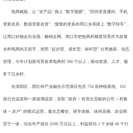
电商赋能，让 “农产品” 插上 “数字翅膀”。“田间变直播间、手机
变新农具、数据变新农资”，慢慢的变多的周口乡亲搭上 “数字快车”，
让周口好物走向全国、畅销全网。周口市把电商村梯度培育作为发展
乡村电商的主抓手，按照 “起步型、成长型、标杆型” 分类施策、动态
管理，今年计划新培育各类电商村 500 个以上，推动资源、人才、服
务下沉乡村。
在淮阳区，西红柿产业融合示范项目包含 734 亩种植基地、102
座日光温室和一座玻璃温室，采取 “政府 + 有突出贡献的公司 + 村集
体 + 农户” 的模式运营，集生态餐饮、研学体验、休闲采摘、农业商
贸于一体，综合年产值在 6500 万元以上，利益联结 2 个乡镇 48 个行